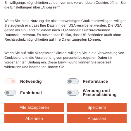
Einwilligungsmöglichkeiten zu den von uns verwendeten Cookies öffnen Sie
die Einstellungen über „Anpassen“.
Mein Fokus liegt auf systemischer Beratung,
Coaching, Supervision, Teamentwicklung
Wenn Sie in die Nutzung der nicht-notwendigen Cookies einwilligen, willigen
und Führungskräftebegleitung.
Sie zugleich ein, dass Ihre Daten in den USA verarbeitet werden. Die USA
gelten als ein Land mit einem nach EU-Standards unzureichenden
Datenschutzniveau. Es besteht das Risiko, dass US-Behörden auch ohne
Rechtsschutzmöglichkeiten auf Ihre Daten zugreifen können.
Der Name
finkundzeisig
ist eine kleine
Hommage an meine Herkunft aus der
Wenn Sie auf "Alle akzeptieren" klicken, willigen Sie in die Verwendung von
Musikwelt – und steht für mein Verständnis
Cookies und in die Verarbeitung von personenbezogenen Daten im
von guter Begleitung: aufmerksames
vorgenannten Umfang ein. Diese Einwilligung können Sie jederzeit
widerrufen und bearbeiten, indem Sie:
Zuhören, kluge Impulse und die Fähigkeit,
zwischen den Zeilen Resonanz zu spüren.
Notwendig
Performance
Werbung und
Funktional
Personalisierung
Alle akzeptieren
Speichern
Ablehnen
Anpassen